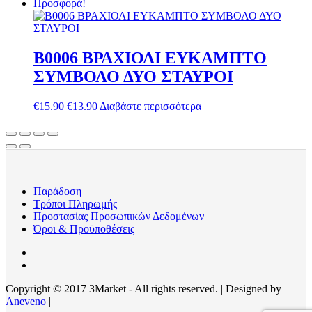
price
τρέχουσα
Προσφορά!
was:
τιμή
€15.90.
είναι:
€13.90.
B0006 ΒΡΑΧΙΟΛΙ ΕΥΚΑΜΠΤΟ
ΣΥΜΒΟΛΟ ΔΥΟ ΣΤΑΥΡΟΙ
Original
Η
€
15.90
€
13.90
Διαβάστε περισσότερα
price
τρέχουσα
was:
τιμή
€15.90.
είναι:
€13.90.
Παράδοση
Τρόποι Πληρωμής
Προστασίας Προσωπικών Δεδομένων
Όροι & Προϋποθέσεις
Copyright © 2017 3Market - All rights reserved. | Designed by
Aneveno
|