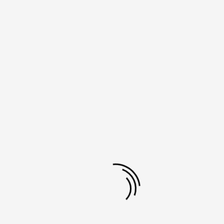
D0098 ΔΑΧΤΥΛΙΔΙ
ΑΤΣΑΛΙΝΟ ΧΡΥΣΟ
€
17.00
ΔΑΧΤΥΛΙΔΙ ΑΤΣΑΛΙΝΟ ΧΡΥΣΟ
Εξαντλημένο
Κατηγορίες:
Δαχτυλίδια
,
Κοσμήματα