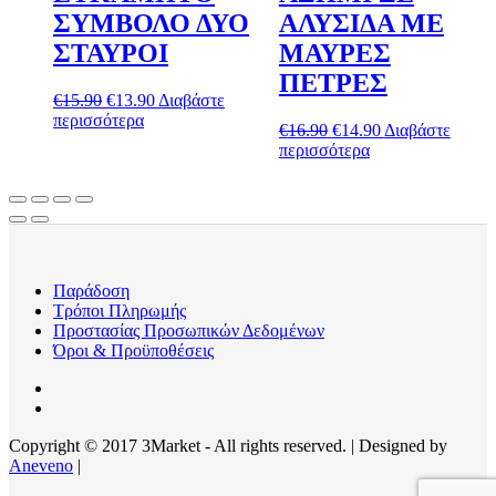
ΣΥΜΒΟΛΟ ΔΥΟ
ΑΛΥΣΙΔΑ ΜΕ
ΣΤΑΥΡΟΙ
ΜΑΥΡΕΣ
ΠΕΤΡΕΣ
Original
Η
€
15.90
€
13.90
Διαβάστε
price
τρέχουσα
περισσότερα
Original
Η
€
16.90
€
14.90
Διαβάστε
was:
τιμή
price
τρέχουσα
περισσότερα
€15.90.
είναι:
was:
τιμή
€13.90.
€16.90.
είναι:
€14.90.
Παράδοση
Τρόποι Πληρωμής
Προστασίας Προσωπικών Δεδομένων
Όροι & Προϋποθέσεις
Copyright © 2017 3Market - All rights reserved. | Designed by
Aneveno
|