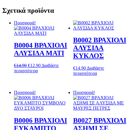
Σχετικά προϊόντα
Προσφορά!
B0002 ΒΡΑΧΙΟΛΙ
B0004 ΒΡΑΧΙΟΛΙ
ΑΛΥΣΙΔΑ
ΑΛΥΣΙΔΑ ΜΑΤΙ
ΚΥΚΛΟΣ
Original
Η
€
14.90
€
12.90
Διαβάστε
€
14.90
Διαβάστε
price
τρέχουσα
περισσότερα
περισσότερα
was:
τιμή
€14.90.
είναι:
€12.90.
Προσφορά!
Προσφορά!
B0006 ΒΡΑΧΙΟΛΙ
B0027 ΒΡΑΧΙΟΛΙ
ΕΥΚΑΜΠΤΟ
ΑΣΗΜΙ ΣΕ