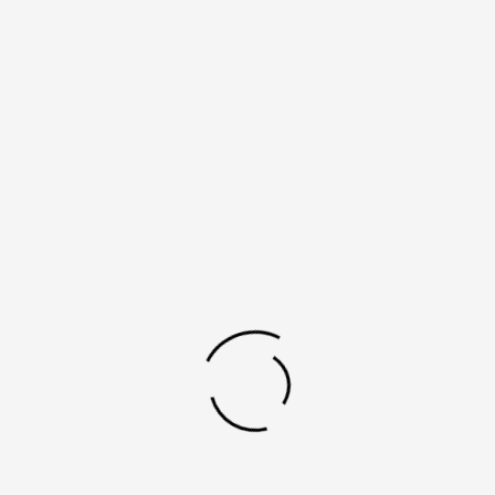
Περιγραφή
FLAWLESS LEGS – ΑΠΟΤΡΙΧΩΣΗ ΠΟΔΙΩΝ/
ΧΕΡΙΩΝ 39,90€ / ΠΡΟΣΦΟΡΑ 69,90€ ΤΑ ΔΥΟ
Ανώδυνη συσκευή αποτρίχωσης για πόδια & χέρια
χωρίς κοψίματα και ερεθισμούς. Με 4
επιχρυσωμένες κεφαλές 18Κ.Ενσωματωμένο φως
LED. Επαναφορτιζόμενη. Φορητή & διακριτική.